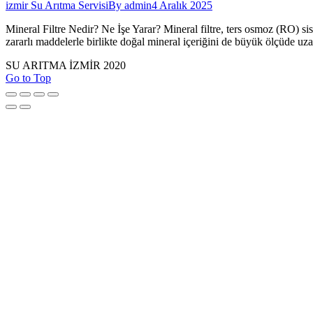
izmir Su Arıtma Servisi
By
admin
4 Aralık 2025
Mineral Filtre Nedir? Ne İşe Yarar? Mineral filtre, ters osmoz (RO) sis
zararlı maddelerle birlikte doğal mineral içeriğini de büyük ölçüde uzak
SU ARITMA İZMİR 2020
Go to Top