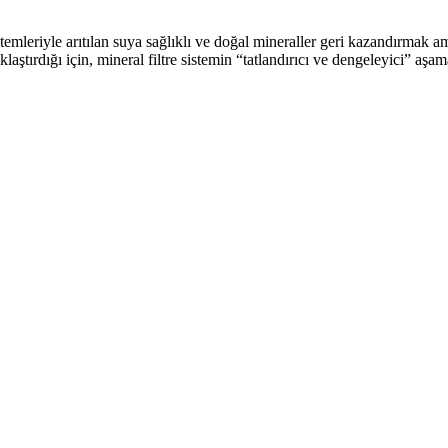
temleriyle arıtılan suya sağlıklı ve doğal mineraller geri kazandırmak am
laştırdığı için, mineral filtre sistemin “tatlandırıcı ve dengeleyici” aş