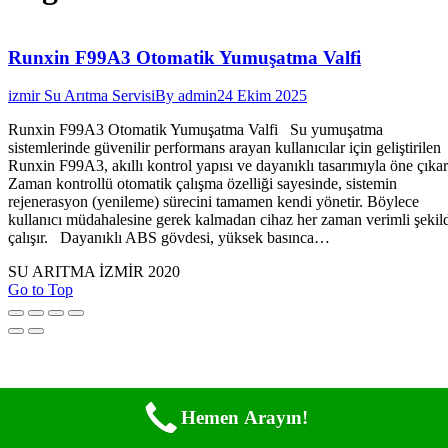
Runxin F99A3 Otomatik Yumuşatma Valfi
izmir Su Arıtma Servisi
By
admin
24 Ekim 2025
Runxin F99A3 Otomatik Yumuşatma Valfi Su yumuşatma
sistemlerinde güvenilir performans arayan kullanıcılar için geliştirilen
Runxin F99A3, akıllı kontrol yapısı ve dayanıklı tasarımıyla öne çıkar
Zaman kontrollü otomatik çalışma özelliği sayesinde, sistemin
rejenerasyon (yenileme) sürecini tamamen kendi yönetir. Böylece
kullanıcı müdahalesine gerek kalmadan cihaz her zaman verimli şekil
çalışır. Dayanıklı ABS gövdesi, yüksek basınca…
SU ARITMA İZMİR 2020
Go to Top
Hemen Arayın!