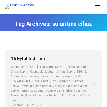
Tag Archives:
su arıtma cihaz
16 Eylül İndirimi
Arıtma Cihazı
,
Çamdibi Su Arıtma Servisi
,
Çeşme Su Arıtma
Cihazı-Servisi
,
Çeşmealtı Su Arıtma Cihazı-Servisi
,
Dikili Su
Arıtma Cihazı-Servisi
,
EgeKent Su arıtma servisi
,
İZMİR
BOZYAKA SU ARITMA SERVİSİ
,
İzmir Göztepe Su Arıtma
Servisi
,
izmir Su Arıtma Servisi
,
Mordoğan Su Arıtma Cihazı-
Servisi
,
Örnekköy Su Arıtma Servisleri
,
Pınarbaşı Su arıtma
Servisleri
,
Şirinyer Su Arıtma Servisleri
,
Urla Su Arıtma Cihazı-
Servisi
By
admin
15 Eylül 2018