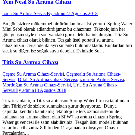
Yeni Nesil Su Arıtma Cihazı
izmir Su Arıtma Servisi
By
admin
27 Ağustos 2018
Bu gün sizlere mükemmel bir ürün tanıtmak istiyorum. Spring Water
Mini Sebil olarak adlandırdığımız bu cihazımız, Teknolojinin her
gün gelişmesiyle en son yandaki görseldeki halini almıştır. Titiz Su
Arıtma cihazı olarak bilinen, Tezgah üstü portatif su arıtma
cihazımızın içerisinde iki ayrı su tankı bulunmaktadır. Bunlardan biri
sıcak su diğeri ise soğuk suyu depolar. Evinizde Su…
Titiz Su Arıtma Cihazı
Çeşme Su Arıtma Cihazı-Servisi
,
Çeşmealtı Su Arıtma Cihazı-
Servisi
,
Dikili Su Arıtma Cihazı-Servisi
,
izmir Su Arıtma Servisi
,
Mordoğan Su Arıtma Cihazı-Servisi
,
Urla Su Arıtma Cihazı-
Servisi
By
admin
18 Ağustos 2018
Titiz insanlar için Titiz su arıtıcısını Spring Water firması tarafından
tüm Türkiye’de sizlere sunmaktan gurur duyuyoruz. Dünya
çapında kendini kanıtlamış teknoloji ile ters ozmos sistemi ile
kullanan su arıtma cihazı olan SPW7 su arıtma cihazını Spring
Water güvencesi ile satın alabilirsiniz. Tezgah üstü modeli bulunan
su arıtma cihazımız 8 filtreden 11 aşamadan oluşuyor, Onaylı
Parçalardan…