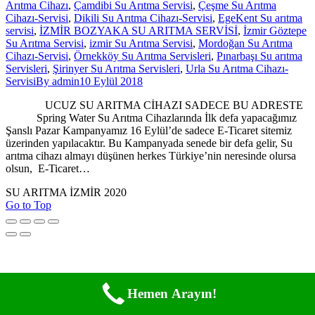
Arıtma Cihazı
,
Çamdibi Su Arıtma Servisi
,
Çeşme Su Arıtma
Cihazı-Servisi
,
Dikili Su Arıtma Cihazı-Servisi
,
EgeKent Su arıtma
servisi
,
İZMİR BOZYAKA SU ARITMA SERVİSİ
,
İzmir Göztepe
Su Arıtma Servisi
,
izmir Su Arıtma Servisi
,
Mordoğan Su Arıtma
Cihazı-Servisi
,
Örnekköy Su Arıtma Servisleri
,
Pınarbaşı Su arıtma
Servisleri
,
Şirinyer Su Arıtma Servisleri
,
Urla Su Arıtma Cihazı-
Servisi
By
admin
10 Eylül 2018
UCUZ SU ARITMA CİHAZI SADECE BU ADRESTE
Spring Water Su Arıtma Cihazlarında İlk defa yapacağımız
Şanslı Pazar Kampanyamız 16 Eylül’de sadece E-Ticaret sitemiz
üzerinden yapılacaktır. Bu Kampanyada senede bir defa gelir, Su
arıtma cihazı almayı düşünen herkes Türkiye’nin neresinde olursa
olsun, E-Ticaret…
SU ARITMA İZMİR 2020
Go to Top
Hemen Arayın!