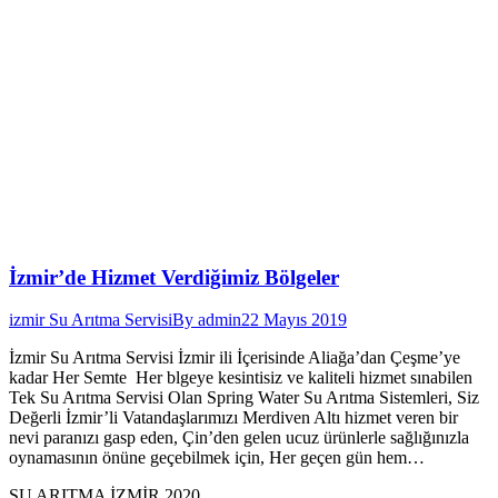
İzmir’de Hizmet Verdiğimiz Bölgeler
izmir Su Arıtma Servisi
By
admin
22 Mayıs 2019
İzmir Su Arıtma Servisi İzmir ili İçerisinde Aliağa’dan Çeşme’ye
kadar Her Semte Her blgeye kesintisiz ve kaliteli hizmet sınabilen
Tek Su Arıtma Servisi Olan Spring Water Su Arıtma Sistemleri, Siz
Değerli İzmir’li Vatandaşlarımızı Merdiven Altı hizmet veren bir
nevi paranızı gasp eden, Çin’den gelen ucuz ürünlerle sağlığınızla
oynamasının önüne geçebilmek için, Her geçen gün hem…
SU ARITMA İZMİR 2020