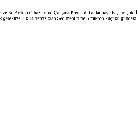
 Su Arıtma Cihazlarının Çalışma Prensibini anlatmaya başlamıştık. İlk
k gerekirse, İlk Filtremiz olan Sediment filtre 5 mikron küçüklüğündek