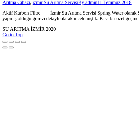
Arıtma Cihazı
,
izmir Su Arıtma Servisi
By
admin
11 Temmuz 2018
Aktif Karbon Filtre İzmir Su Arıtma Servisi Spring Water olarak Size
yapmış olduğu görevi detaylı olarak incelemiştik. Kısa bir özet geçme
SU ARITMA İZMİR 2020
Go to Top