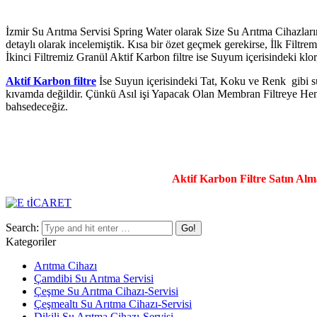
İzmir Su Arıtma Servisi Spring Water olarak Size Su Arıtma Cihazların
detaylı olarak incelemiştik. Kısa bir özet geçmek gerekirse, İlk Filt
İkinci Filtremiz Granül Aktif Karbon filtre ise Suyum içerisindeki klo
Aktif Karbon filtre
İse Suyun içerisindeki Tat, Koku ve Renk gibi su
kıvamda değildir. Çünkü Asıl işi Yapacak Olan Membran Filtreye Hen
bahsedeceğiz.
Aktif Karbon Filtre Satın Almak
Search:
Kategoriler
Arıtma Cihazı
Çamdibi Su Arıtma Servisi
Çeşme Su Arıtma Cihazı-Servisi
Çeşmealtı Su Arıtma Cihazı-Servisi
Dikili Su Arıtma Cihazı-Servisi