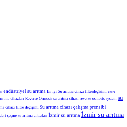
endüstriyel su arıtma
En iyi Su arıtma cihazı
filtredegisimi
si
georg
su
arıtma cihazları
Reverse Osmosis su arıtma cihazı
reverse osmosis system
Su arıtma cihazı çalışma prensibi
tma cihazı filtre değişimi
İzmir su arıtma
İzmir su arıtma
leri
çeşme su arıtma cihazları