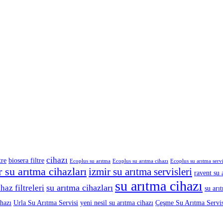
cihazı
tre
biosera filtre
Ecoplus su arıtma
Ecoplus su arıtma cihazı
Ecoplus su arıtma servi
r su arıtma cihazları
izmir su arıtma servisleri
ravent su 
su arıtma cihazı
su arıtma cihazları
haz filtreleri
su arı
ihazı
Urla Su Arıtma Servisi
yeni nesil su arıtma cihazı
Çeşme Su Arıtma Servis