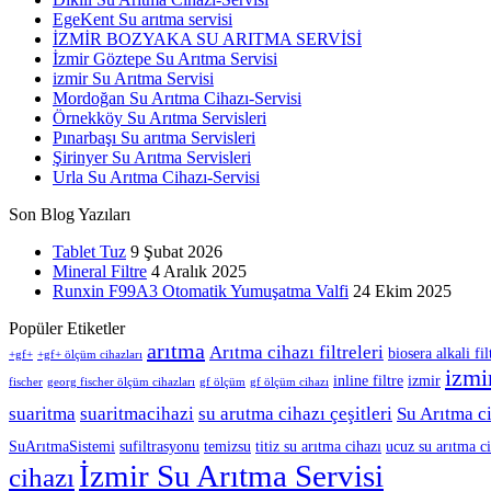
EgeKent Su arıtma servisi
İZMİR BOZYAKA SU ARITMA SERVİSİ
İzmir Göztepe Su Arıtma Servisi
izmir Su Arıtma Servisi
Mordoğan Su Arıtma Cihazı-Servisi
Örnekköy Su Arıtma Servisleri
Pınarbaşı Su arıtma Servisleri
Şirinyer Su Arıtma Servisleri
Urla Su Arıtma Cihazı-Servisi
Son Blog Yazıları
Tablet Tuz
9 Şubat 2026
Mineral Filtre
4 Aralık 2025
Runxin F99A3 Otomatik Yumuşatma Valfi
24 Ekim 2025
Popüler Etiketler
arıtma
Arıtma cihazı filtreleri
biosera alkali fil
+gf+
+gf+ ölçüm cihazları
izmi
inline filtre
izmir
fischer
georg fischer ölçüm cihazları
gf ölçüm
gf ölçüm cihazı
suaritma
suaritmacihazi
su arutma cihazı çeşitleri
Su Arıtma ci
SuArıtmaSistemi
sufiltrasyonu
temizsu
titiz su arıtma cihazı
ucuz su arıtma c
İzmir Su Arıtma Servisi
cihazı