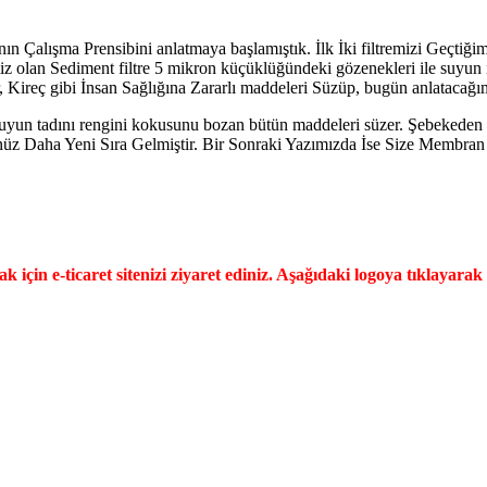
ın Çalışma Prensibini anlatmaya başlamıştık. İlk İki filtremizi Geçtiğ
remiz olan Sediment filtre 5 mikron küçüklüğündeki gözenekleri ile suyu
r, Kireç gibi İnsan Sağlığına Zararlı maddeleri Süzüp, bugün anlatacağı
yun tadını rengini kokusunu bozan bütün maddeleri süzer. Şebekeden Ge
üz Daha Yeni Sıra Gelmiştir. Bir Sonraki Yazımızda İse Size Membran 
 için e-ticaret sitenizi ziyaret ediniz. Aşağıdaki logoya tıklayarak 