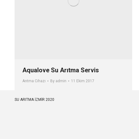
Aqualove Su Arıtma Servis
Arıtma Cihazı
By
admin
11 Ekim 2017
SU ARITMA İZMİR 2020