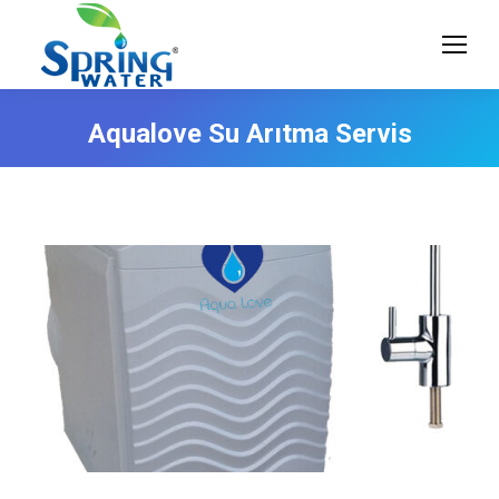
Aqualove Su Arıtma Servis