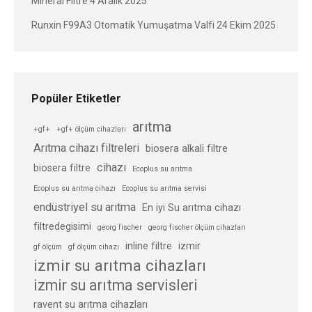
Mineral Filtre
4 Aralık 2025
Runxin F99A3 Otomatik Yumuşatma Valfi
24 Ekim 2025
Popüler Etiketler
arıtma
+gf+
+gf+ ölçüm cihazları
Arıtma cihazı filtreleri
biosera alkali filtre
cihazı
biosera filtre
Ecoplus su arıtma
Ecoplus su arıtma cihazı
Ecoplus su arıtma servisi
endüstriyel su arıtma
En iyi Su arıtma cihazı
filtredegisimi
georg fischer
georg fischer ölçüm cihazları
inline filtre
izmir
gf ölçüm
gf ölçüm cihazı
izmir su arıtma cihazları
izmir su arıtma servisleri
ravent su arıtma cihazları