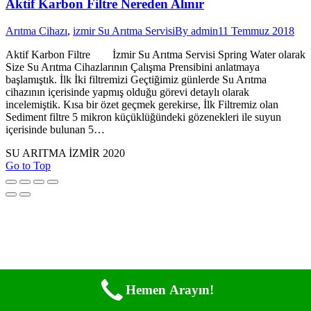
Aktif Karbon Filtre Nereden Alınır
Arıtma Cihazı
,
izmir Su Arıtma Servisi
By
admin
11 Temmuz 2018
Aktif Karbon Filtre İzmir Su Arıtma Servisi Spring Water olarak
Size Su Arıtma Cihazlarının Çalışma Prensibini anlatmaya
başlamıştık. İlk İki filtremizi Geçtiğimiz günlerde Su Arıtma
cihazının içerisinde yapmış olduğu görevi detaylı olarak
incelemiştik. Kısa bir özet geçmek gerekirse, İlk Filtremiz olan
Sediment filtre 5 mikron küçüklüğündeki gözenekleri ile suyun
içerisinde bulunan 5…
SU ARITMA İZMİR 2020
Go to Top
Hemen Arayın!