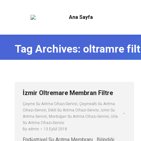
Ana Sayfa
Tag Archives:
oltramre fil
İzmir Oltremare Membran Filtre
Çeşme Su Arıtma Cihazı-Servisi
,
Çeşmealtı Su Arıtma
Cihazı-Servisi
,
Dikili Su Arıtma Cihazı-Servisi
,
izmir Su
Arıtma Servisi
,
Mordoğan Su Arıtma Cihazı-Servisi
,
Urla
Su Arıtma Cihazı-Servisi
By
admin
13 Eylül 2018
Endüstriyel Su Arıtma Membranı Bilindiği