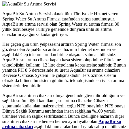
AquaBir Su Arıtma Servisi olarak tüm Türkiye de Hizmet veren
Spring Water Su Arıtma Firması tarafından satışa sunulmuştur.
AquaBir su arıtma servisi olan Spring Water su arıtma firması 30
yıllık tecrübesiyle Türkiye genelinde dünyaca ünlü su arıtma
cihazlarını ayağınıza kadar getiriyor.
Her geçen gün ürün yelpazesini arttıran Spring Water firması son
gözdesi olan AquaBir su arıtma cihazının İnternet üzerinden ve
aşağıdaki Cep telefonlarından birine ulaşarak satın alabilirsiniz.
AquaBir su arıtma cihazı kapalı kasa sistem olup inline filtreleme
teknolojisini kullanır. 12 litre depolama kapasitesine sahiptir. Bunun
yanında PH 8.5 derecesinde su üretir AquaBir su arıtma cihazları
Reverse Osmosis System ile çalışmaktadır. Ters ozmos sistemi
olarak da bilinen bu sistem günümüz teknolojisinde en iyi su arıtma
sistemlerinden biridir.
AquaBir su arıtma cihazları dünya genelinde güvenilir olduğunu ve
sağlıklı su ürettiğini kanıtlamış su arıtma cihazıdır. Cihazın
yapımında kullanılan malzemelerin çoğu NFS onaylıdır, NFS onayı
Dünya Sağlık Kurumu tarafından insan sağlığına %100 yararlı
ürünlere verilen sağlık sertifikasıdır. Bunca özelliğine nazaran diğer
su arıtma cihazları ile hemen hemen aynı fiyatta olan
AquaBir su
arıtma cihazları
aşağıdaki numaralardan ulaşarak sahip olabilirsiniz