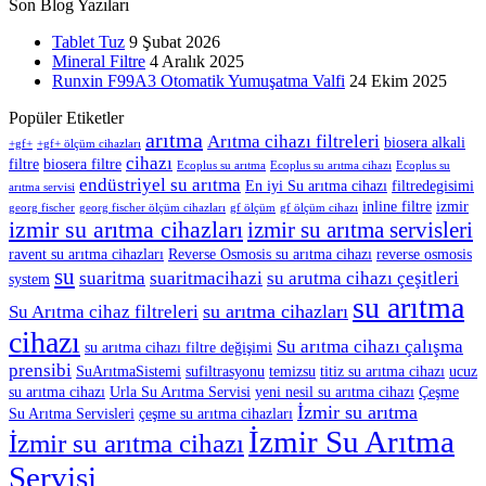
Son Blog Yazıları
Tablet Tuz
9 Şubat 2026
Mineral Filtre
4 Aralık 2025
Runxin F99A3 Otomatik Yumuşatma Valfi
24 Ekim 2025
Popüler Etiketler
arıtma
Arıtma cihazı filtreleri
biosera alkali
+gf+
+gf+ ölçüm cihazları
cihazı
filtre
biosera filtre
Ecoplus su arıtma
Ecoplus su arıtma cihazı
Ecoplus su
endüstriyel su arıtma
En iyi Su arıtma cihazı
filtredegisimi
arıtma servisi
inline filtre
izmir
georg fischer
georg fischer ölçüm cihazları
gf ölçüm
gf ölçüm cihazı
izmir su arıtma cihazları
izmir su arıtma servisleri
ravent su arıtma cihazları
Reverse Osmosis su arıtma cihazı
reverse osmosis
su
suaritma
suaritmacihazi
su arutma cihazı çeşitleri
system
su arıtma
su arıtma cihazları
Su Arıtma cihaz filtreleri
cihazı
Su arıtma cihazı çalışma
su arıtma cihazı filtre değişimi
prensibi
SuArıtmaSistemi
sufiltrasyonu
temizsu
titiz su arıtma cihazı
ucuz
su arıtma cihazı
Urla Su Arıtma Servisi
yeni nesil su arıtma cihazı
Çeşme
İzmir su arıtma
Su Arıtma Servisleri
çeşme su arıtma cihazları
İzmir Su Arıtma
İzmir su arıtma cihazı
Servisi