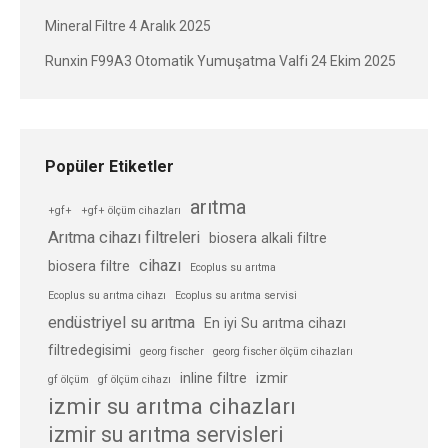
Mineral Filtre
4 Aralık 2025
Runxin F99A3 Otomatik Yumuşatma Valfi
24 Ekim 2025
Popüler Etiketler
arıtma
+gf+
+gf+ ölçüm cihazları
Arıtma cihazı filtreleri
biosera alkali filtre
cihazı
biosera filtre
Ecoplus su arıtma
Ecoplus su arıtma cihazı
Ecoplus su arıtma servisi
endüstriyel su arıtma
En iyi Su arıtma cihazı
filtredegisimi
georg fischer
georg fischer ölçüm cihazları
inline filtre
izmir
gf ölçüm
gf ölçüm cihazı
izmir su arıtma cihazları
izmir su arıtma servisleri