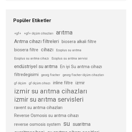
Popüler Etiketler
arıtma
+gf+
+gf+ ölçüm cihazları
Arıtma cihazı filtreleri
biosera alkali filtre
cihazı
biosera filtre
Ecoplus su arıtma
Ecoplus su arıtma cihazı
Ecoplus su arıtma servisi
endüstriyel su arıtma
En iyi Su arıtma cihazı
filtredegisimi
georg fischer
georg fischer ölçüm cihazları
inline filtre
izmir
gf ölçüm
gf ölçüm cihazı
izmir su arıtma cihazları
izmir su arıtma servisleri
ravent su arıtma cihazları
Reverse Osmosis su arıtma cihazı
su
suaritma
reverse osmosis system