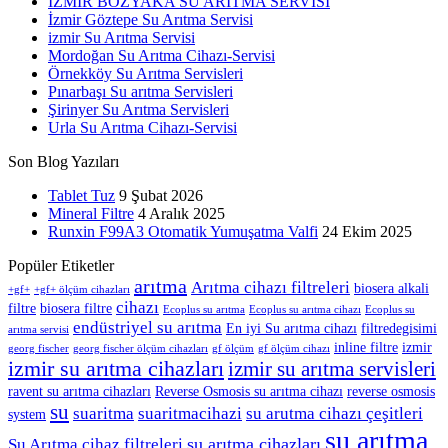
İZMİR BOZYAKA SU ARITMA SERVİSİ
İzmir Göztepe Su Arıtma Servisi
izmir Su Arıtma Servisi
Mordoğan Su Arıtma Cihazı-Servisi
Örnekköy Su Arıtma Servisleri
Pınarbaşı Su arıtma Servisleri
Şirinyer Su Arıtma Servisleri
Urla Su Arıtma Cihazı-Servisi
Son Blog Yazıları
Tablet Tuz
9 Şubat 2026
Mineral Filtre
4 Aralık 2025
Runxin F99A3 Otomatik Yumuşatma Valfi
24 Ekim 2025
Popüler Etiketler
arıtma
Arıtma cihazı filtreleri
biosera alkali
+gf+
+gf+ ölçüm cihazları
cihazı
filtre
biosera filtre
Ecoplus su arıtma
Ecoplus su arıtma cihazı
Ecoplus su
endüstriyel su arıtma
En iyi Su arıtma cihazı
filtredegisimi
arıtma servisi
inline filtre
izmir
georg fischer
georg fischer ölçüm cihazları
gf ölçüm
gf ölçüm cihazı
izmir su arıtma cihazları
izmir su arıtma servisleri
ravent su arıtma cihazları
Reverse Osmosis su arıtma cihazı
reverse osmosis
su
suaritma
suaritmacihazi
su arutma cihazı çeşitleri
system
su arıtma
su arıtma cihazları
Su Arıtma cihaz filtreleri