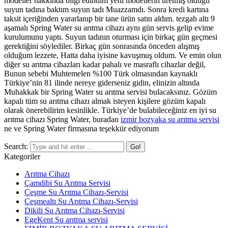
modeller hakkında bilgi edindim yeni modellerin üretmiş olduğu
suyun tadına baktım suyun tadı Muazzamdı. Sonra kredi kartına
taksit içeriğinden yararlanıp bir tane ürün satın aldım. tezgah altı 9
aşamalı Spring Water su arıtma cihazı aynı gün servis gelip evime
kurulumunu yaptı. Suyun tadının oturması için birkaç gün geçmesi
gerektiğini söylediler. Birkaç gün sonrasında önceden alışmış
olduğum lezzete, Hatta daha iyisine kavuşmuş oldum. Ve emin olun
diğer su arıtma cihazları kadar pahalı ve masraflı cihazlar değil,
Bunun sebebi Muhtemelen %100 Türk olmasından kaynaklı
Türkiye’nin 81 ilinde nereye giderseniz gidin, elinizin altında
Muhakkak bir Spring Water su arıtma servisi bulacaksınız. Gözüm
kapalı tüm su arıtma cihazı almak isteyen kişilere gözüm kapalı
olarak önerebilirim kesinlikle. Türkiye’de bulabileceğiniz en iyi su
arıtma cihazı Spring Water, buradan
izmir bozyaka su arıtma servisi
ne ve Spring Water firmasına teşekkür ediyorum
Search:
Kategoriler
Arıtma Cihazı
Çamdibi Su Arıtma Servisi
Çeşme Su Arıtma Cihazı-Servisi
Çeşmealtı Su Arıtma Cihazı-Servisi
Dikili Su Arıtma Cihazı-Servisi
EgeKent Su arıtma servisi