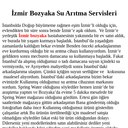
İzmir Bozyaka Su Arıtma Servisleri
İstanbulda Doğup büyümeme rağmen eşim İzmir’li olduğu için,
evlendikten bir süre sonra bende İzmir’e aşık oldum. Ve İzmir’e
yerleştik
İzmir bozyaka
hastahanesinin yakınında bir ev satın aldık,
ve burada bir yaşam kurmaya başladık. İstanbul’da yaşadığım
zamanlarda kaldığım bekar evimde Benden önceki arkadaşlarımın
eve kurdurmuş olduğu bir su arıtma cihazı kullanıyordum. İzmir’e
geldikten sonra mecburen damacana su kullanmaya başladık. Fakat
İstanbul’da alışmış olduğumuz o tadı damacana suyun içindeki su
vermiyordu, ve Ayrıyetten maliyetliydi sonra İstanbul’daki
arkadaşlarıma ulaştım. Çünkü içtiğim suyun sertliğine ve kokusuna
maalesef alıyordum. İstanbul’daki arkadaşlarıma bizim bekar
evimizde Kullanmış olduğumuz su arıtma cihazının markasını
sordum. Spring Water olduğunu söylediler hemen izmir’de bir
araştırma yaptım ve Bozyaka’da evime 5 dakika mesafede bir
Spring Water mağazası olduğunu gördüm. Ertesi gün öğlen
saatlerinde mağazaya gittim arkadaşımın Bana göndermiş olduğu
fotoğraftan daha önce Kullanmış olduğumuz ürünü gösterdim
çalışanlar artık Bu ürünün üretilmediği için maalesef satışta
olmadığını söylediler fakat eski bir ürün olduğundan dolayı
Dilerseniz yeni modellerinden satın alabilirsiniz dediler yeni