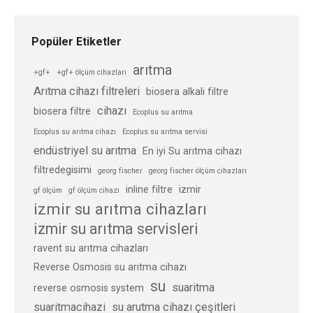
Popüler Etiketler
arıtma
+gf+
+gf+ ölçüm cihazları
Arıtma cihazı filtreleri
biosera alkali filtre
cihazı
biosera filtre
Ecoplus su arıtma
Ecoplus su arıtma cihazı
Ecoplus su arıtma servisi
endüstriyel su arıtma
En iyi Su arıtma cihazı
filtredegisimi
georg fischer
georg fischer ölçüm cihazları
inline filtre
izmir
gf ölçüm
gf ölçüm cihazı
izmir su arıtma cihazları
izmir su arıtma servisleri
ravent su arıtma cihazları
Reverse Osmosis su arıtma cihazı
su
suaritma
reverse osmosis system
suaritmacihazi
su arutma cihazı çeşitleri