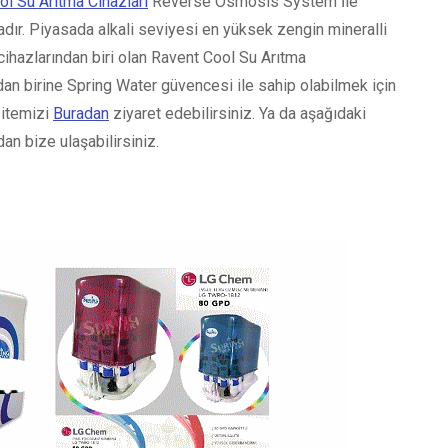
l Su Arıtma Cihazları
Reverse Osmosis System İle
dır. Piyasada alkali seviyesi en yüksek zengin mineralli
cihazlarından biri olan Ravent Cool Su Arıtma
dan birine Spring Water güvencesi ile sahip olabilmek için
sitemizi
Buradan
ziyaret edebilirsiniz. Ya da aşağıdaki
an bize ulaşabilirsiniz.