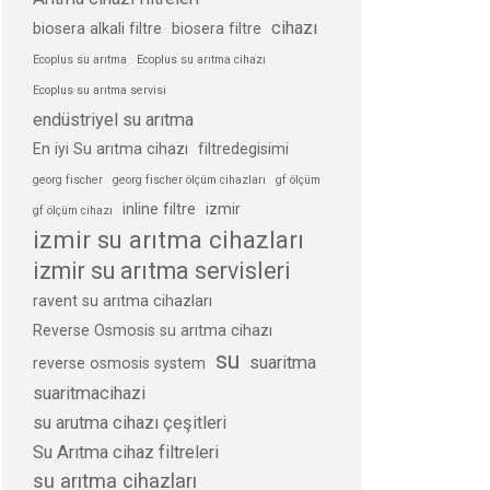
cihazı
biosera alkali filtre
biosera filtre
Ecoplus su arıtma
Ecoplus su arıtma cihazı
Ecoplus su arıtma servisi
endüstriyel su arıtma
En iyi Su arıtma cihazı
filtredegisimi
georg fischer
georg fischer ölçüm cihazları
gf ölçüm
inline filtre
izmir
gf ölçüm cihazı
izmir su arıtma cihazları
izmir su arıtma servisleri
ravent su arıtma cihazları
Reverse Osmosis su arıtma cihazı
su
suaritma
reverse osmosis system
suaritmacihazi
su arutma cihazı çeşitleri
Su Arıtma cihaz filtreleri
su arıtma cihazları