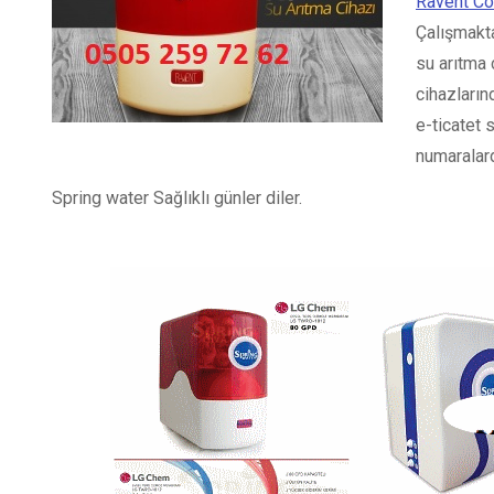
Ravent Coo
Çalışmakta
su arıtma 
cihazların
e-ticatet 
numaralard
Spring water Sağlıklı günler diler.