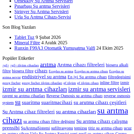
Örnekköy Su Arıtma Servisleri
Pınarbaşı Su arıtma Servisleri
Şirinyer Su Arıtma Servisleri
Urla Su Arıtma Cihazı-Servisi
Son Blog Yazıları
Tablet Tuz
9 Şubat 2026
Mineral Filtre
4 Aralık 2025
Runxin F99A3 Otomatik Yumuşatma Valfi
24 Ekim 2025
Popüler Etiketler
arıtma
Arıtma cihazı filtreleri
biosera alkali
+gf+
+gf+ ölçüm cihazları
cihazı
filtre
biosera filtre
Ecoplus su arıtma
Ecoplus su arıtma cihazı
Ecoplus su
endüstriyel su arıtma
En iyi Su arıtma cihazı
filtredegisimi
arıtma servisi
inline filtre
izmir
georg fischer
georg fischer ölçüm cihazları
gf ölçüm
gf ölçüm cihazı
izmir su arıtma cihazları
izmir su arıtma servisleri
ravent su arıtma cihazları
Reverse Osmosis su arıtma cihazı
reverse osmosis
su
suaritma
suaritmacihazi
su arutma cihazı çeşitleri
system
su arıtma
su arıtma cihazları
Su Arıtma cihaz filtreleri
cihazı
Su arıtma cihazı çalışma
su arıtma cihazı filtre değişimi
prensibi
SuArıtmaSistemi
sufiltrasyonu
temizsu
titiz su arıtma cihazı
ucuz
su arıtma cihazı
Urla Su Arıtma Servisi
yeni nesil su arıtma cihazı
Çeşme