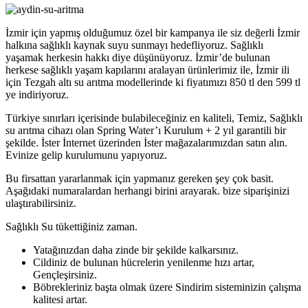
İzmir için yapmış olduğumuz özel bir kampanya ile siz değerli İzmir
halkına sağlıklı kaynak suyu sunmayı hedefliyoruz. Sağlıklı
yaşamak herkesin hakkı diye düşünüyoruz. İzmir’de bulunan
herkese sağlıklı yaşam kapılarını aralayan ürünlerimiz ile, İzmir ili
için Tezgah altı su arıtma modellerinde ki fiyatımızı 850 tl den 599 tl
ye indiriyoruz.
Türkiye sınırları içerisinde bulabileceğiniz en kaliteli, Temiz, Sağlıklı
su arıtma cihazı olan Spring Water’ı Kurulum + 2 yıl garantili bir
şekilde. İster İnternet üzerinden İster mağazalarımızdan satın alın.
Evinize gelip kurulumunu yapıyoruz.
Bu firsattan yararlanmak için yapmanız gereken şey çok basit.
Aşağıdaki numaralardan herhangi birini arayarak. bize siparişinizi
ulaştırabilirsiniz.
Sağlıklı Su tükettiğiniz zaman.
Yatağınızdan daha zinde bir şekilde kalkarsınız.
Cildiniz de bulunan hücrelerin yenilenme hızı artar,
Gençleşirsiniz.
Böbrekleriniz başta olmak üzere Sindirim sisteminizin çalışma
kalitesi artar.