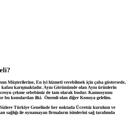
eli?
 Müşterilerine, En iyi hizmeti verebilmek için çaba göstersede,
 kafası karışmaktadır. Aynı Görünümde olan Aynı ürünlerin
u viceoyu çekme sebebimiz de tam olarak budur. Kamuoyunu
yor bu konulardan ilki.
Önemli olan diğer Konuya gelelim.
n Sizlere Türkiye Genelinde her noktada Ücretsiz kurulum ve
an sağlığı ile oynamayan firmaların isimlerini sağ tarafımda