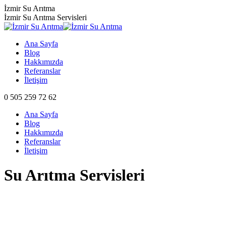
Skip
İzmir Su Arıtma
to
İzmir Su Arıtma Servisleri
content
Ana Sayfa
Blog
Hakkımızda
Referanslar
İletişim
0 505 259 72 62
Ana Sayfa
Blog
Hakkımızda
Referanslar
İletişim
Su Arıtma Servisleri