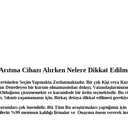
Arıtma Cihazı Alırken Nelere Dikkat Edilm
erisinden Seçim Yapmakta Zorlanmaktadır. Bir çok Kişi veya Kurum
dan Denetleyen bir kurum olmamasından dolayı, Vatandaşlarımızın
lıklı Olduğunu çözememekte ve karambole bir ürün seçmektedir. B
çin, Sıkıntı yaşamamanız için, Birkaç detaya dikkat edilmesi gereki
yorumları çok önemlidir. Biz Tüm Bu araştırmaları yaptığımız içi
şterilerin %99 memnun kaldığı firmalar ve Onayına önem vererek ins