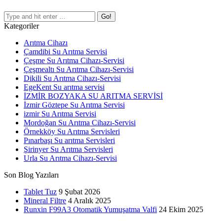
Search:
Kategoriler
Arıtma Cihazı
Çamdibi Su Arıtma Servisi
Çeşme Su Arıtma Cihazı-Servisi
Çeşmealtı Su Arıtma Cihazı-Servisi
Dikili Su Arıtma Cihazı-Servisi
EgeKent Su arıtma servisi
İZMİR BOZYAKA SU ARITMA SERVİSİ
İzmir Göztepe Su Arıtma Servisi
izmir Su Arıtma Servisi
Mordoğan Su Arıtma Cihazı-Servisi
Örnekköy Su Arıtma Servisleri
Pınarbaşı Su arıtma Servisleri
Şirinyer Su Arıtma Servisleri
Urla Su Arıtma Cihazı-Servisi
Son Blog Yazıları
Tablet Tuz
9 Şubat 2026
Mineral Filtre
4 Aralık 2025
Runxin F99A3 Otomatik Yumuşatma Valfi
24 Ekim 2025