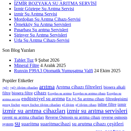
İZMİR BOZYAKA SU ARITMA SERVİSİ
İzmir Göztepe Su Arıtma Servisi
izmir Su Arıtma Servisi
Mordoğan Su Arıtma Cihazı-Servisi
Örnekköy Su Arıtma Servisleri
Pınarbaşı Su arıtma Servisleri
Şirinyer Su Arıtma Servisleri
Urla Su Arıtma Cihazı-Servisi
Son Blog Yazıları
Tablet Tuz
9 Şubat 2026
Mineral Filtre
4 Aralık 2025
Runxin F99A3 Otomatik Yumuşatma Valfi
24 Ekim 2025
Popüler Etiketler
arıtma
Arıtma cihazı filtreleri
biosera alkali
+gf+
+gf+ ölçüm cihazları
cihazı
filtre
biosera filtre
Ecoplus su arıtma
Ecoplus su arıtma cihazı
Ecoplus su
endüstriyel su arıtma
En iyi Su arıtma cihazı
filtredegisimi
arıtma servisi
inline filtre
izmir
georg fischer
georg fischer ölçüm cihazları
gf ölçüm
gf ölçüm cihazı
izmir su arıtma cihazları
izmir su arıtma servisleri
ravent su arıtma cihazları
Reverse Osmosis su arıtma cihazı
reverse osmosis
su
suaritma
suaritmacihazi
su arutma cihazı çeşitleri
system